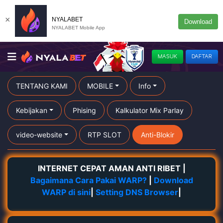
×
NYALABET
Download
NYALABET Mobile App
MASUK
DAFTAR
TENTANG KAMI
MOBILE
Info
Kebijakan
Phising
Kalkulator Mix Parlay
video-website
RTP SLOT
Anti-Blokir
INTERNET CEPAT AMAN ANTI RIBET |
Bagaimana Cara Pakai WARP?
|
Download
WARP di sini
|
Setting DNS Browser
|