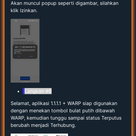
Akan muncul popup seperti digambar, silahkan
klik Izinkan.
Langkah #6
Selamat, aplikasi 1.1.1.1 + WARP siap digunakan
dengan menekan tombol bulat putih dibawah
WARP, kemudian tunggu sampai status Terputus
berubah menjadi Terhubung.