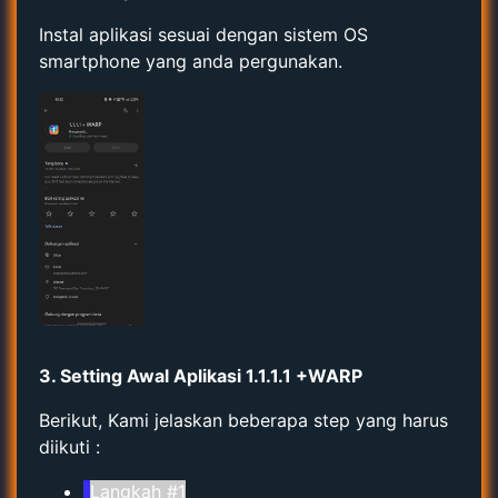
Instal aplikasi sesuai dengan sistem OS
smartphone yang anda pergunakan.
3. Setting Awal Aplikasi 1.1.1.1 +WARP
Berikut, Kami jelaskan beberapa step yang harus
diikuti :
Langkah #1