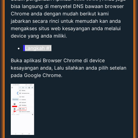
bisa langsung di menyetel DNS bawaan browser
Chrome anda dengan mudah berikut kami
jabarkan secara rinci untuk memudah kan anda
mengakses situs web kesayangan anda melalui
device yang anda miliki.
Langkah #1
Buka aplikasi Browser Chrome di device
kesayangan anda, Lalu silahkan anda pilih setelan
pada Google Chrome.