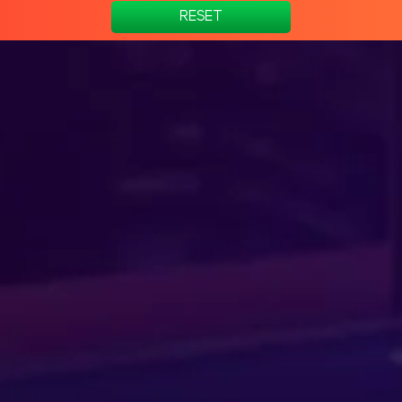
RESET